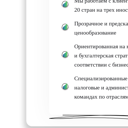
Мы работаем с клиен
20 стран на трех ино
Прозрачное и предск
ценообразование
Ориентированная на 
и бухгалтерская страт
соответствии с бизне
Специализированные 
налоговые и админис
командах по отрасля