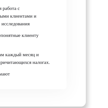
 работа с
ыми клиентами и
 исследования
епонятные клиенту
ам каждый месяц и
причитающихся налогах.
имают