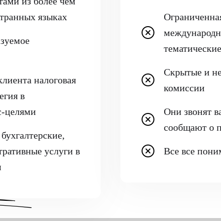
тами из более чем
странных языках
Ограниченная
международн
азуемое
тематические
Скрытые и н
клиента налоговая
комиссии
егия в
с-целями
Они звонят в
сообщают о 
бухгалтерские,
тративные услуги в
Все все пон
м