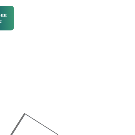
они
с