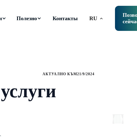
Позв
и
Полезно
Контакты
RU
сейча
АКТУАЛНО КЪМ
21/9/2024
 услуги
т