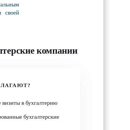
альным
и своей
лтерские компании
ДЛАГАЮТ?
 визиты в бухгалтерию
рованные бухгалтерские