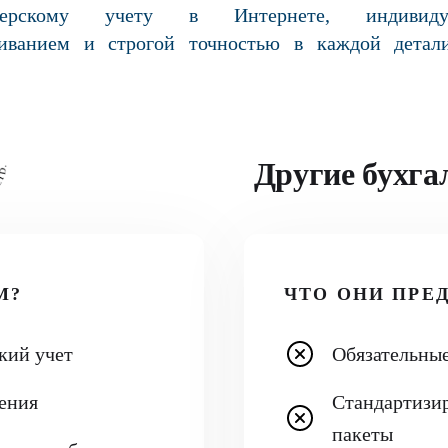
лтерскому учету в Интернете, индивиду
иванием и строгой точностью в каждой детал
Другие бухга
М?
ЧТО ОНИ ПРЕ
кий учет
Обязательные
ения
Стандартизи
пакеты